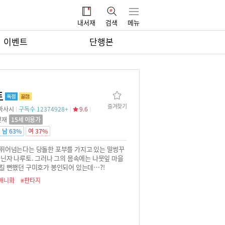
내서재
검색
메뉴
이벤트
단행본
토
즐겨찾기
마사시
구독수 12374928+
9.6
연재
15세 이용가
남 63%
여 37%
뛰어넘는다는 당돌한 포부를 가지고 있는 말썽꾸
 닌자 나루토. 그러나 그의 몸속에는 나뭇잎 마을
킬 뻔했던 구미호가 봉인되어 있는데…?!
애니화
#판타지