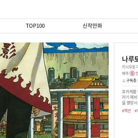
TOP100
신작만화
나루
키시모토 
매주
토
구독층
호카케를 
러기 예비
을 멸망시
#액션
#