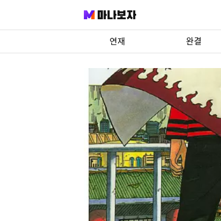
manaBoza
연재
완결