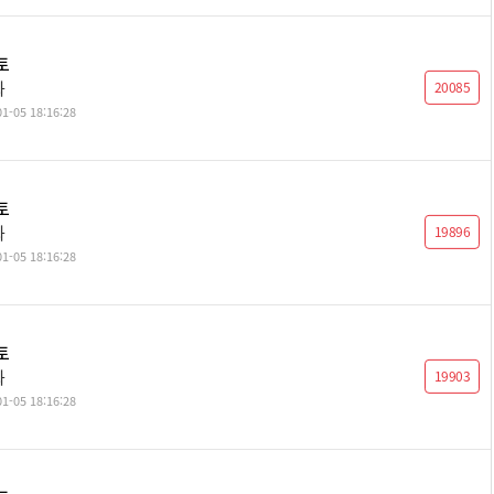
토
화
20085
1-05 18:16:28
토
화
19896
1-05 18:16:28
토
화
19903
1-05 18:16:28