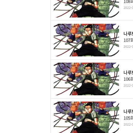
108
2022-0
나루
107
2022-0
나루
106
2022-0
나루
105
2022-0