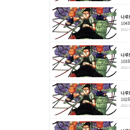
나루
104
2022-0
나루
103
2022-0
나루
102
2022-0