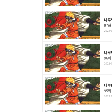
나루
97화
2022-0
나루
96화
2022-0
나루
95화
2022-0