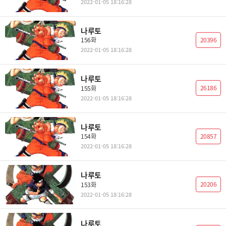
2022-01-05 18:16:28
나루토
20396
156화
2022-01-05 18:16:28
나루토
26186
155화
2022-01-05 18:16:28
나루토
20857
154화
2022-01-05 18:16:28
나루토
20206
153화
2022-01-05 18:16:28
나루토