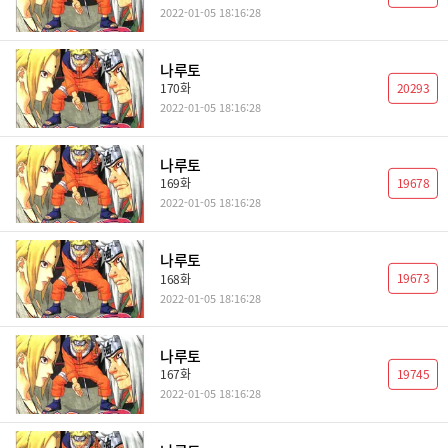
2022-01-05 18:16:28
나루토
20293
170화
2022-01-05 18:16:28
나루토
19678
169화
2022-01-05 18:16:28
나루토
19673
168화
2022-01-05 18:16:28
나루토
19745
167화
2022-01-05 18:16:28