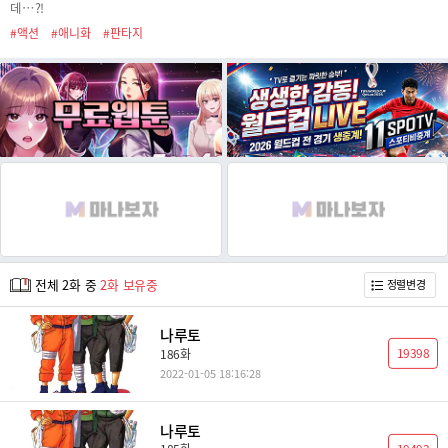
데…?!
#액션
#애니화
#판타지
전체 2화 중
2화 보유중
정렬변경
나루토
19398
186화
2022-01-05 18:16:28
나루토