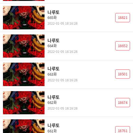
나루토
18821
665화
2022-01-05 18:16:28
나루토
18652
664화
2022-01-05 18:16:28
나루토
18501
663화
2022-01-05 18:16:28
나루토
18674
662화
2022-01-05 18:16:28
나루토
18761
661화