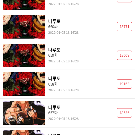
2022-01-05 18:16:28
나루토
18771
660화
2022-01-05 18:16:28
나루토
18609
659화
2022-01-05 18:16:28
나루토
19163
658화
2022-01-05 18:16:28
나루토
18536
657화
2022-01-05 18:16:28