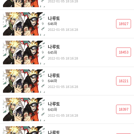
2022-01-05 18:16:28
나루토
18927
646화
2022-01-05 18:16:28
나루토
18453
645화
2022-01-05 18:16:28
나루토
18221
644화
2022-01-05 18:16:28
나루토
18397
643화
2022-01-05 18:16:28
나루토