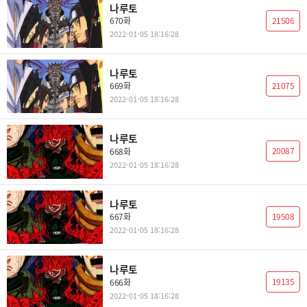
나루토
21506
670화
2022-01-05 18:16:28
나루토
21075
669화
2022-01-05 18:16:28
나루토
20087
668화
2022-01-05 18:16:28
나루토
19508
667화
2022-01-05 18:16:28
나루토
19135
666화
2022-01-05 18:16:28