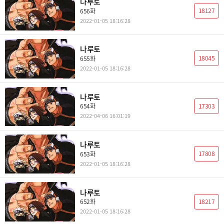
나루토
18127
656화
2022-01-05 18:16:28
나루토
18045
655화
2022-01-05 18:16:28
나루토
17303
654화
2022-04-06 16:01:19
나루토
17808
653화
2022-01-05 18:16:28
나루토
18217
652화
2022-01-05 18:16:28